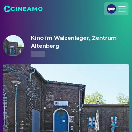
Kino im Walzenlager, Zentrum Altenberg – Kinoprogramm & T
Registrieren
Anmelden
Kino im Walzenlager, Zentrum
Cineamo für Unternehmen
Altenberg
Kontakt
Impressum
Datenschutzerklärung
Datenschutzeinstellungen