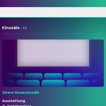
ÜBER
Kinosäle
·
33
Obere Museumssäle
Ausstattung
Digitalprojektion