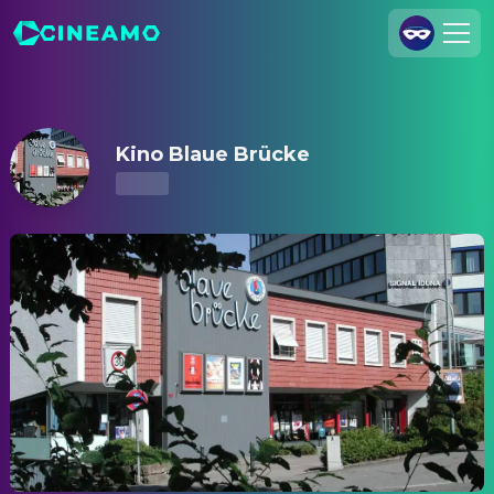
Kino Blaue Brücke – Kinoprogramm & Tickets
Registrieren
Anmelden
Kino Blaue Brücke
Cineamo für Unternehmen
Kontakt
Impressum
Datenschutzerklärung
Datenschutzeinstellungen