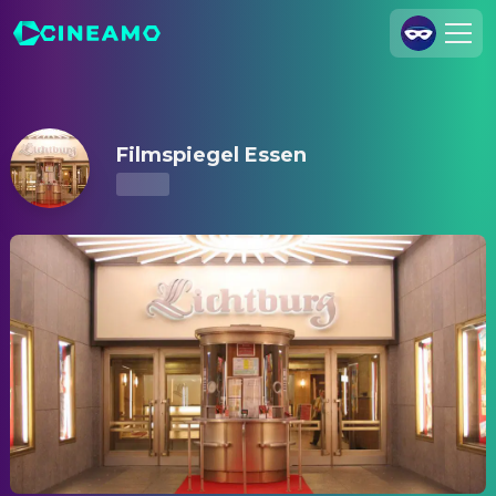
Filmspiegel Essen – Kinoprogramm & Tickets
Registrieren
Anmelden
Filmspiegel Essen
Cineamo für Unternehmen
Kontakt
Impressum
Datenschutzerklärung
Datenschutzeinstellungen