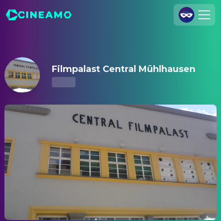
Filmpalast Central Mühlhausen – Kinoprogramm & Tickets
Registrieren
Anmelden
Filmpalast Central Mühlhausen
Cineamo für Unternehmen
Kontakt
Impressum
Datenschutzerklärung
Datenschutzeinstellungen