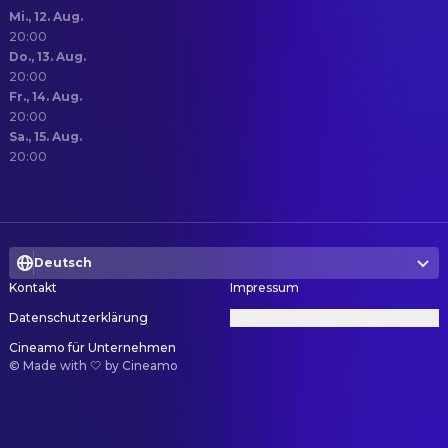
Mi., 12. Aug.
20:00
Do., 13. Aug.
20:00
Fr., 14. Aug.
20:00
Sa., 15. Aug.
20:00
Deutsch
Kontakt
Impressum
Datenschutzerklärung
Datenschutzeinstellungen
Cineamo für Unternehmen
©
Made with 🤍 by Cineamo