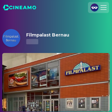
Filmpalast Bernau – Kinoprogramm & Tickets
Registrieren
Anmelden
Filmpalast Bernau
Cineamo für Unternehmen
Kontakt
Impressum
Datenschutzerklärung
Datenschutzeinstellungen