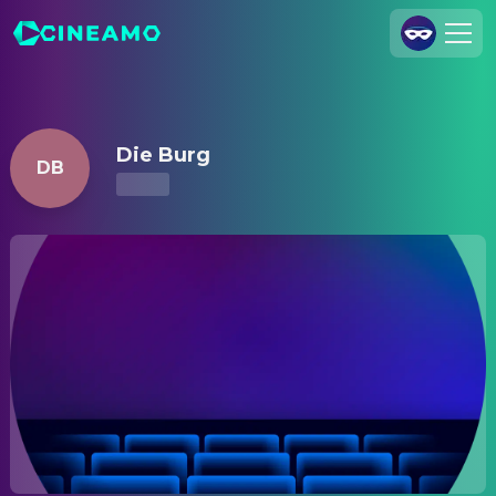
Die Burg – Kinoprogramm & Tickets
Registrieren
Anmelden
Die Burg
DB
Cineamo für Unternehmen
Kontakt
Impressum
Datenschutzerklärung
Datenschutzeinstellungen