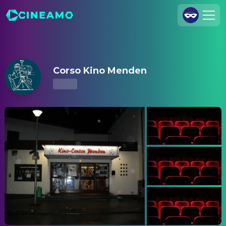
Corso Kino Menden – Kinoprogramm & Tickets
Registrieren
Anmelden
Corso Kino Menden
Cineamo für Unternehmen
Kontakt
Impressum
Datenschutzerklärung
Datenschutzeinstellungen