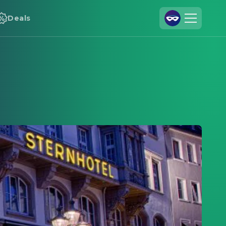
Deals
Registrieren
Anmelden
Cineamo für Unternehmen
Kontakt
Impressum
Datenschutzerklärung
Datenschutzeinstellungen