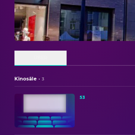
ÜBER
Kinosäle
·
3
53