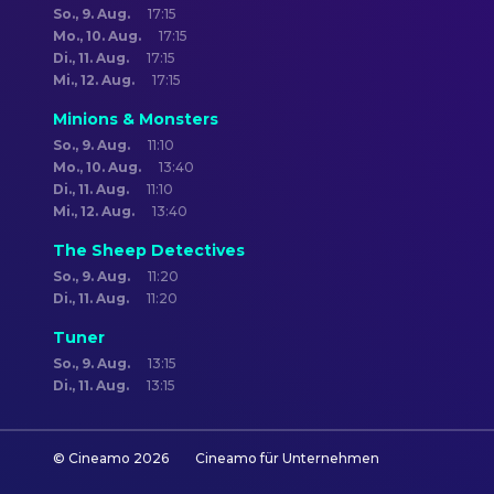
So., 9. Aug.
17:15
Mo., 10. Aug.
17:15
Di., 11. Aug.
17:15
Mi., 12. Aug.
17:15
Minions & Monsters
So., 9. Aug.
11:10
Mo., 10. Aug.
13:40
Di., 11. Aug.
11:10
Mi., 12. Aug.
13:40
The Sheep Detectives
So., 9. Aug.
11:20
Di., 11. Aug.
11:20
Tuner
So., 9. Aug.
13:15
Di., 11. Aug.
13:15
© Cineamo
2026
Cineamo für Unternehmen