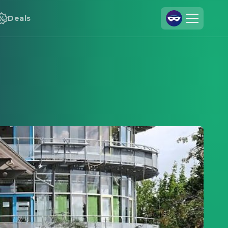
Deals
Registrieren
Anmelden
Cineamo für Unternehmen
Kontakt
Impressum
Datenschutzerklärung
Datenschutzeinstellungen