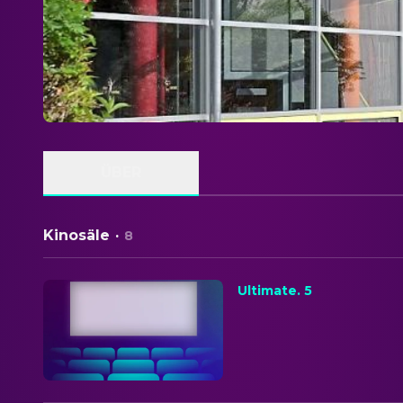
ÜBER
Kinosäle
·
8
Ultimate. 5