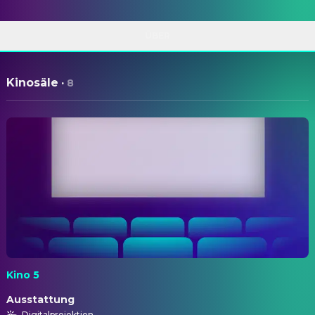
ÜBER
Kinosäle
·
8
Kino 5
Ausstattung
Digitalprojektion