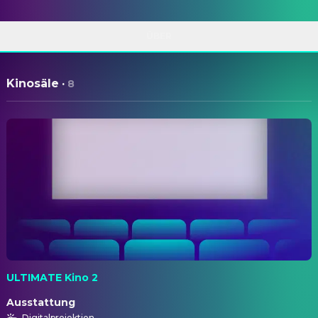
ÜBER
Kinosäle
·
8
ULTIMATE Kino 2
Ausstattung
Digitalprojektion