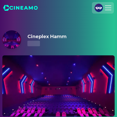
Cineplex Hamm – Kinoprogramm & Tickets
Registrieren
Anmelden
Cineplex Hamm
Cineamo für Unternehmen
Kontakt
Impressum
Datenschutzerklärung
Datenschutzeinstellungen