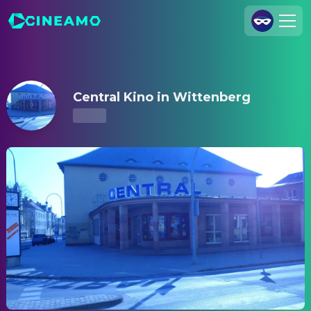
Central Kino in Wittenberg – Kinoprogramm & Tickets
Registrieren
Anmelden
Central Kino in Wittenberg
Cineamo für Unternehmen
Kontakt
Impressum
Datenschutzerklärung
Datenschutzeinstellungen