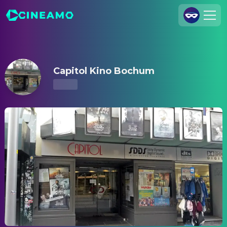
Capitol Kino Bochum – Kinoprogramm & Tickets
Registrieren
Anmelden
Capitol Kino Bochum
Cineamo für Unternehmen
Kontakt
Impressum
Datenschutzerklärung
Datenschutzeinstellungen