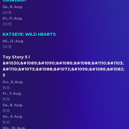
Obsession
Sa., 8. Aug.
20:15
Di., 11. Aug.
20:15
KATSEYE: WILD HEARTS
Mi., 12. Aug.
20:15
Toy Story 5 l
&#1030;&#1089;&#1090;&#1086;&#1088;&#1110;&#1103;
&#1110;&#1075;&#1088;&#1072;&#1096;&#1086;&#1082;
5
Do., 6. Aug.
15:15
Fr., 7. Aug.
15:15
Sa., 8. Aug.
15:15
So., 9. Aug.
15:15
Mo., 10. Aug.