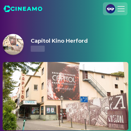
Capitol Kino Herford – Kinoprogramm & Tickets
Registrieren
Anmelden
Capitol Kino Herford
Cineamo für Unternehmen
Kontakt
Impressum
Datenschutzerklärung
Datenschutzeinstellungen