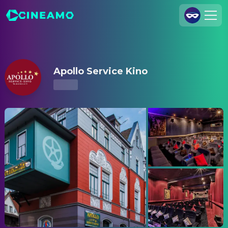
Apollo Service Kino – Kinoprogramm & Tickets
Registrieren
Anmelden
Apollo Service Kino
Cineamo für Unternehmen
Kontakt
Impressum
Datenschutzerklärung
Datenschutzeinstellungen