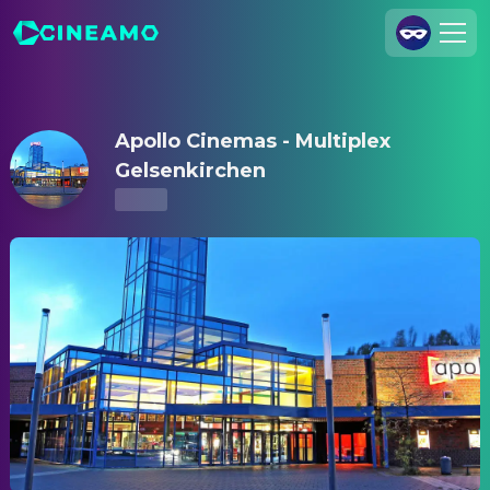
Apollo Cinemas - Multiplex Gelsenkirchen – Kinoprogramm & 
Registrieren
Anmelden
Apollo Cinemas - Multiplex
Cineamo für Unternehmen
Gelsenkirchen
Kontakt
Impressum
Datenschutzerklärung
Datenschutzeinstellungen