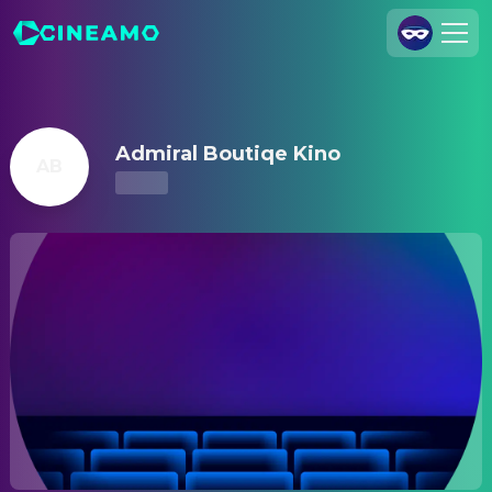
Admiral Boutiqe Kino – Kinoprogramm & Tickets
Registrieren
Anmelden
Admiral Boutiqe Kino
AB
Cineamo für Unternehmen
Kontakt
Impressum
Datenschutzerklärung
Datenschutzeinstellungen