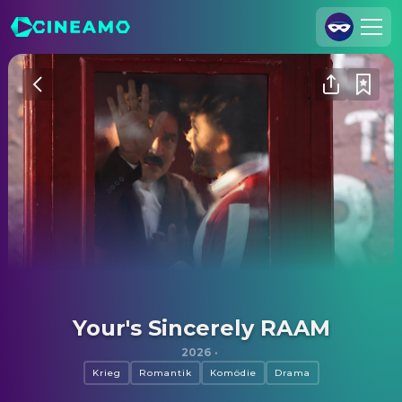
Registrieren
Anmelden
Cineamo für Unternehmen
Kontakt
Impressum
Datenschutzerklärung
Datenschutzeinstellungen
Your's Sincerely RAAM
2026
·
Krieg
Romantik
Komödie
Drama