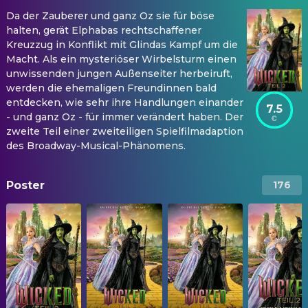
Da der Zauberer und ganz Oz sie für böse
halten, gerät Elphabas rechtschaffener
Kreuzzug in Konflikt mit Glindas Kampf um die
Macht. Als ein mysteriöser Wirbelsturm einen
unwissenden jungen Außenseiter herbeiruft,
werden die ehemaligen Freundinnen bald
entdecken, wie sehr ihre Handlungen einander
7.5
- und ganz Oz - für immer verändert haben. Der
zweite Teil einer zweiteiligen Spielfilmadaption
des Broadway-Musical-Phänomens.
Poster
176