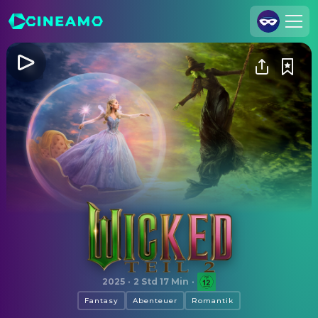
Registrieren
Anmelden
Cineamo für Unternehmen
Kontakt
Impressum
Datenschutzerklärung
Datenschutzeinstellungen
Wicked: Teil 2
2025
·
2 Std 17 Min
·
Fantasy
Abenteuer
Romantik