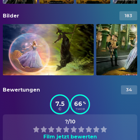
Bilder
183
Bewertungen
34
7.5
66
%
TMDB
?/10
Film jetzt bewerten