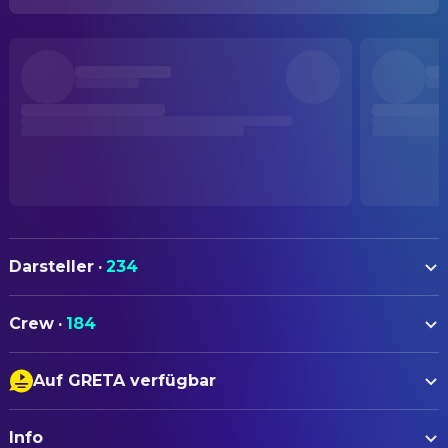
Darsteller
·
234
Cynthia Erivo
Elphaba
Crew
·
184
Ariana Grande
Glinda
AUTOREN
Jeff Goldblum
The Wonderful Wizard of Oz
Auf GRETA verfügbar
Winnie Holzman
Drehbuch
Michelle Yeoh
Madame Morrible
Untertitel
Dana Fox
Drehbuch
Jonathan Bailey
Fiyero / The Scarecrow
Info
Audiodeskription