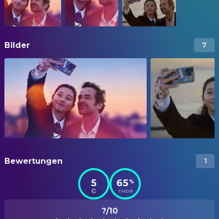
Bilder
7
Bewertungen
1
5
65
%
TMDB
?/10