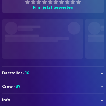
Film jetzt bewerten
Darsteller
·
16
Romain Duris
Jay
Crew
·
37
Mei Cirne-Masuki
Lily
AUTOREN
Judith Chemla
Jessica
Info
Jean Denizot
Drehbuch
Tsuyu Shimizu
Michiko