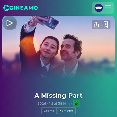
Registrieren
Anmelden
Cineamo für Unternehmen
Kontakt
Impressum
Datenschutzerklärung
Datenschutzeinstellungen
A Missing Part
2026
·
1 Std 38 Min
·
Drama
Komödie