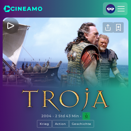
Registrieren
Anmelden
Cineamo für Unternehmen
Kontakt
Impressum
Datenschutzerklärung
Datenschutzeinstellungen
Troja
2004
·
2 Std 43 Min
·
Krieg
Action
Geschichte