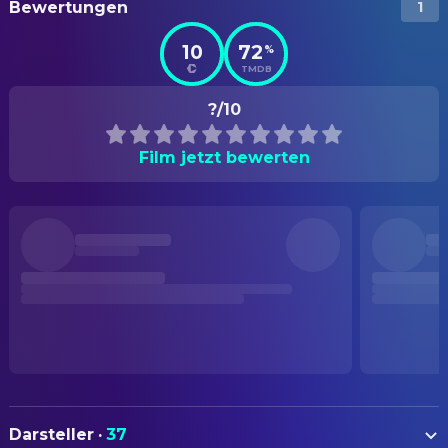
Bewertungen
1
10
72
%
TMDB
?/10
Film jetzt bewerten
Darsteller
·
37