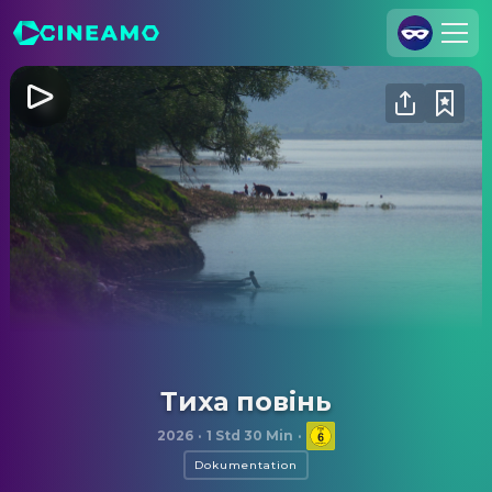
Registrieren
Anmelden
Cineamo für Unternehmen
Kontakt
Impressum
Datenschutzerklärung
Datenschutzeinstellungen
Тиха повінь
2026
·
1 Std 30 Min
·
Dokumentation