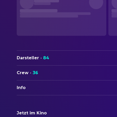
Darsteller
·
84
Crew
·
36
Info
ORIGINALTITEL
The Wind That Shakes the Barley
Jetzt im Kino