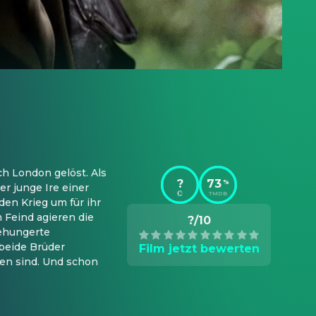
h London gelöst. Als 
?
73
%
r junge Ire einer 
TMDB
en Krieg um für ihr 
Feind agieren die 
?/10
ehungerte 
beide Brüder 
Film jetzt bewerten
en sind. Und schon 