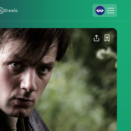
Deals
Registrieren
Anmelden
Cineamo für Unternehmen
Kontakt
Impressum
Datenschutzerklärung
Datenschutzeinstellungen