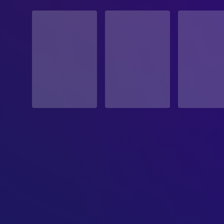
STATUS
Veröffentlicht
ERSCHEINUNGSDATUM
2006-06-23
ORIGINALSPRACHE
Englisch
PRODUKTIONSLAND
Irland, Vereinigtes Königreich, Deutschland, Italien,
BUDGET
$6,500,000.00
EINNAHMEN
$22,900,000.00