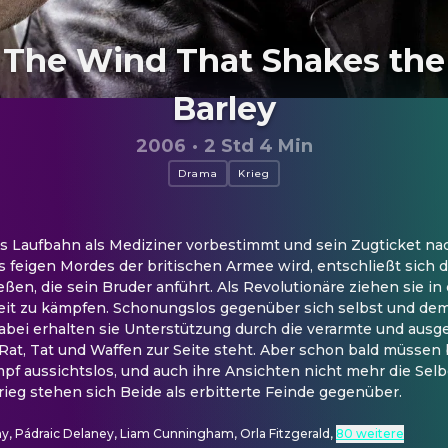
The Wind That Shakes the
Barley
2006
·
2 Std 4 Min
Drama
Krieg
ns Laufbahn als Mediziner vorbestimmt und sein Zugticket nac
 feigen Mordes der britischen Armee wird, entschließt sich de
n, die sein Bruder anführt. Als Revolutionäre ziehen sie in d
it zu kämpfen. Schonungslos gegenüber sich selbst und dem 
bei erhalten sie Unterstützung durch die verarmte und ausg
Rat, Tat und Waffen zur Seite steht. Aber schon bald müssen 
pf aussichtslos, und auch ihre Ansichten nicht mehr die Selb
ieg stehen sich Beide als erbitterte Feinde gegenüber.
hy, Pádraic Delaney, Liam Cunningham, Orla Fitzgerald
,
80 weitere