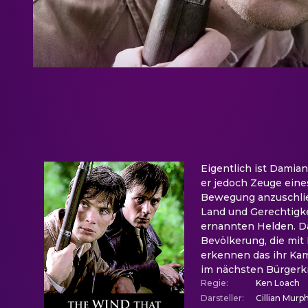
Eigentlich ist Damia
er jedoch Zeuge eines
Bewegung anzuschließe
Land und Gerechtigke
ernannten Helden. Da
Bevölkerung, die mit 
erkennen das ihr Kam
im nächsten Bürgerkr
Regie
:
Ken Loach
Darsteller
:
Cillian Murp