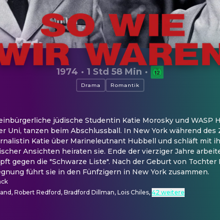
1974
·
1 Std 58 Min
·
Drama
Romantik
einbürgerliche jüdische Studentin Katie Morosky und WASP H
iner Uni, tanzen beim Abschlussball. In New York während des 
nalistin Katie über Marineleutnant Hubbell und schläft mit ih
ischer Ansichten heiraten sie. Ende der vierziger Jahre arbeite
pft gegen die "Schwarze Liste". Nach der Geburt von Tochter 
gegnung führt sie in den Fünfzigern in New York zusammen.
ack
sand, Robert Redford, Bradford Dillman, Lois Chiles
,
42 weitere