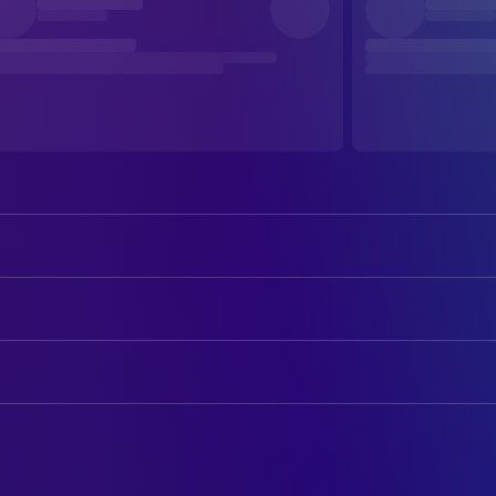
Barbra Streisand
Katie Morosky
Robert Redford
Hubbell Gardner
AUTOREN
Bradford Dillman
J.J.
Arthur Laurents
Drehbuch
Lois Chiles
Carol Ann
Marilyn Bergman
Lyricist
Patrick O'Neal
George Bissinger
Alan Bergman
Lyricist
Viveca Lindfors
Paula Reisner