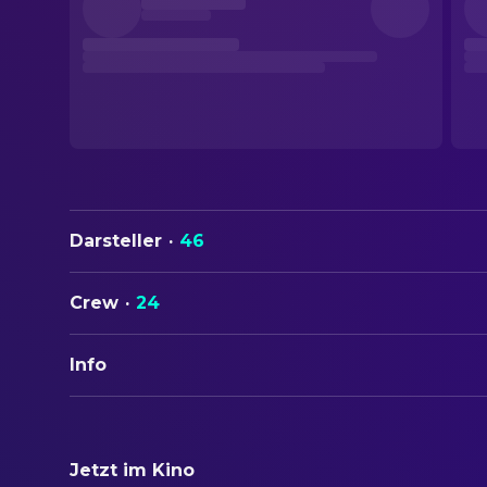
Darsteller
·
46
Crew
·
24
Info
ORIGINALTITEL
The Way We Were
Jetzt im Kino