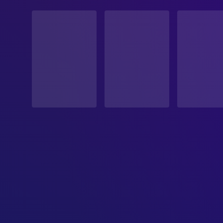
STATUS
Veröffentlicht
ERSCHEINUNGSDATUM
1974-03-07
ORIGINALSPRACHE
Englisch
PRODUKTIONSLAND
Vereinigte Staaten
BUDGET
$5,000,000.00
EINNAHMEN
$50,000,000.00