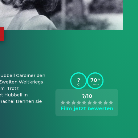
ubbell Gardiner den 
?
70
%
Zweiten Weltkriegs 
TMDB
m. Trotz 
t Hubbell in 
?/10
Rachel trennen sie 
Film jetzt bewerten