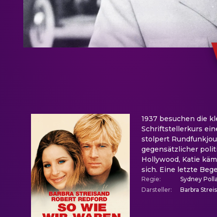
1937 besuchen die kl
Schriftstellerkurs e
stolpert Rundfunkjour
gegensätzlicher polit
Hollywood, Katie käm
sich. Eine letzte Be
Regie
:
Sydney Poll
Darsteller
:
Barbra Strei