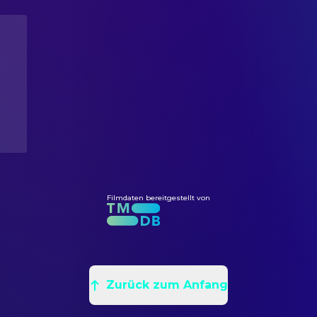
Allyn Ann McLerie
CREW
Rhea Edwards
David Rayfiel
Additional Writing
Murray Hamilton
Brooks Carpenter
Herb Gardner
Additional Writing
Herb Edelman
Bill Verso
Paddy Chayefsky
Additional Writing
Diana Ewing
Vicki Bissinger
Dalton Trumbo
Additional Writing
Sally Kirkland
Pony Dunbar
Francis Ford Coppola
Additional Writing
Marcia Mae Jones
Peggy Vanderbilt
Alvin Sargent
Additional Writing
Don Keefer
Actor
Grover Dale
Choreographer
George Gaynes
El Morocco Captain
Eric Boles
Army Corporal
FILMMUSIK
Filmdaten bereitgestellt von
Barbara Peterson
Ashe Blonde
Marvin Hamlisch
Filmmusik
Roy Jenson
Army Captain
Marvin Hamlisch
Songs
Brendan Kelly
Rally Speaker
KAMERA
James Woods
Frankie McVeigh
Zurück zum Anfang
Harry Stradling Jr.
Kamera
Constance Forslund
Jenny