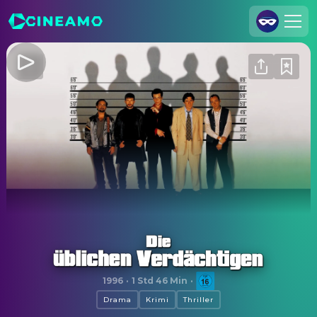
Registrieren
Anmelden
Cineamo für Unternehmen
Kontakt
Impressum
Datenschutzerklärung
Datenschutzeinstellungen
Die üblichen Verdächtigen
1996
·
1 Std 46 Min
·
Drama
Krimi
Thriller