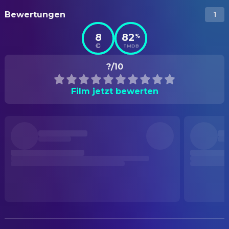
Bewertungen
1
8
82
%
TMDB
?/10
Film jetzt bewerten