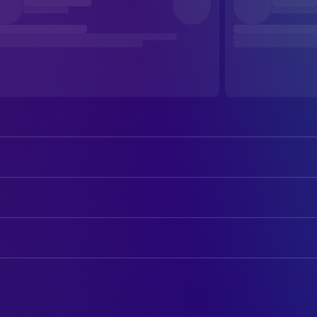
Goldie Hawn
Lou Jean Poplin
William Atherton
Clovis Poplin
AUTOREN
Ben Johnson
Captain Tanner
Hal Barwood
Drehbuch
Michael Sacks
Slide
Matthew Robbins
Drehbuch
Gregory Walcott
Mashburn
Steven Spielberg
Story
Steve Kanaly
Jessup
Hal Barwood
Story