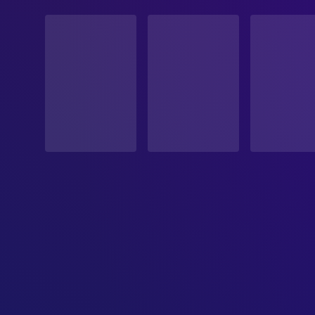
STATUS
Veröffentlicht
ERSCHEINUNGSDATUM
1975-01-24
ORIGINALSPRACHE
Englisch
PRODUKTIONSLAND
Vereinigte Staaten
BUDGET
$3,000,000.00
EINNAHMEN
$12,800,000.00