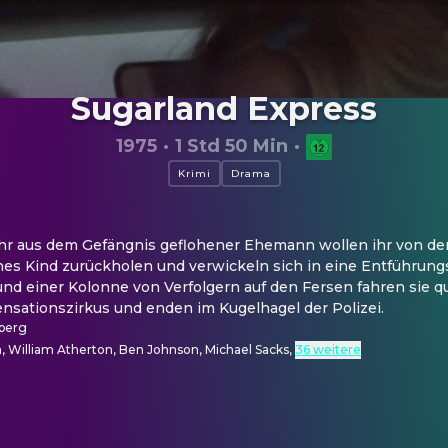
Sugarland Express
1975
·
1 Std 50 Min
·
Krimi
Drama
ihr aus dem Gefängnis geflohener Ehemann wollen ihr von de
es Kind zurückholen und verwickeln sich in eine Entführungs
 und einer Kolonne von Verfolgern auf den Fersen fahren sie qu
nsationszirkus und enden im Kugelhagel der Polizei.
lberg
, William Atherton, Ben Johnson, Michael Sacks
,
36 weitere