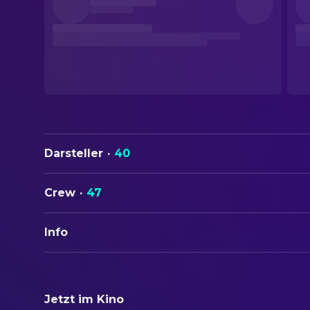
Darsteller
·
40
Crew
·
47
Info
ORIGINALTITEL
The Sugarland Express
Jetzt im Kino