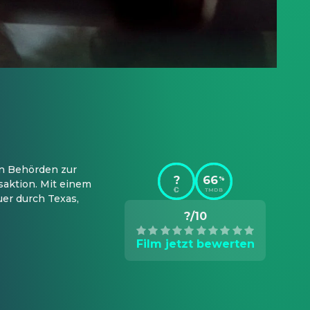
n Behörden zur 
?
66
%
aktion. Mit einem 
TMDB
er durch Texas, 
?/10
Film jetzt bewerten