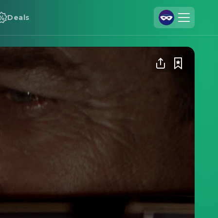
Deals
Registrieren
Anmelden
Cineamo für Unternehmen
Kontakt
Impressum
Datenschutzerklärung
Datenschutzeinstellungen