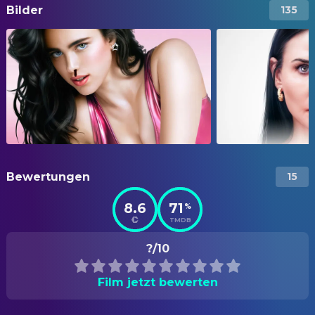
Bilder
135
Bewertungen
15
8.6
71
%
TMDB
?/10
Film jetzt bewerten