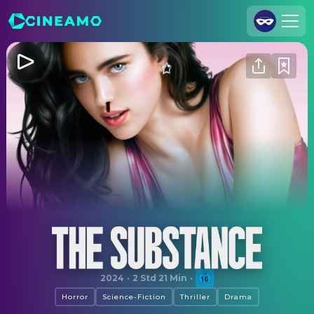
Registrieren
Anmelden
Cineamo für Unternehmen
Kontakt
Impressum
Datenschutzerklärung
Datenschutzeinstellungen
The Substance
2024
·
2 Std 21 Min
·
Horror
Science-Fiction
Thriller
Drama