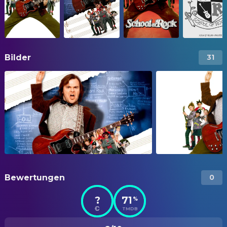
Bilder
31
Bewertungen
0
?
71
%
TMDB