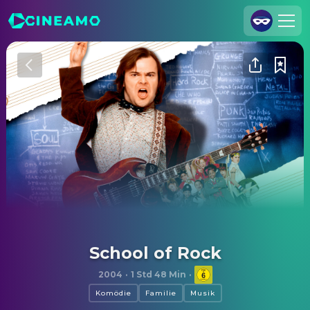
Registrieren
Anmelden
Cineamo für Unternehmen
Kontakt
Impressum
Datenschutzerklärung
Datenschutzeinstellungen
School of Rock
2004
·
1 Std 48 Min
·
Komödie
Familie
Musik