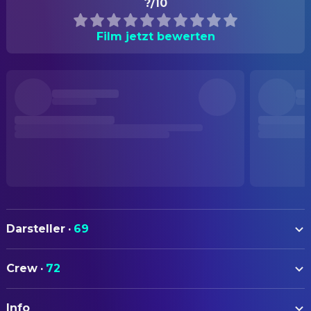
?/10
Film jetzt bewerten
Darsteller
·
69
Jack Black
Dewey Finn
Crew
·
72
Joan Cusack
Rosalie Mullins
AUTOREN
Mike White
Ned Schneebly
Info