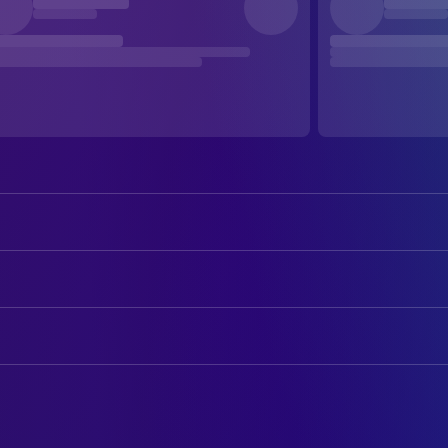
Naomi Watts
Rachel Keller
Martin Henderson
Noah Clay
AUTOREN
David Dorfman
Aidan Keller
Ehren Kruger
Drehbuch
Brian Cox
Richard Morgan
Hiroshi Takahashi
Drehbuch
Jane Alexander
Dr. Grasnik
Kōji Suzuki
Novel
Lindsay Frost
Ruth Embry
Richard K. Buoen
Storyboard