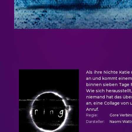
Als ihre Nichte Kati
an und kommt einem m
binnen sieben Tage F
Wie sich herausstellt
niemand hat das überl
an, eine Collage vo
Anruf.
Regie
:
Gore Verbin
Darsteller
:
Naomi Watts