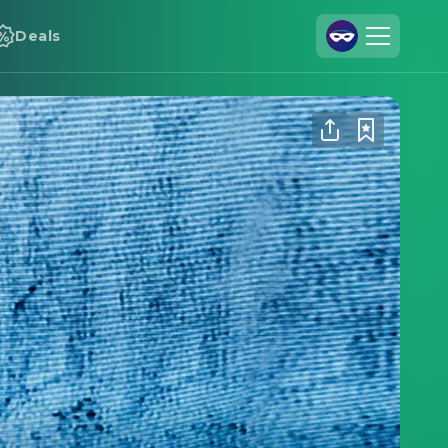
Deals
Registrieren
Anmelden
Cineamo für Unternehmen
Kontakt
Impressum
Datenschutzerklärung
Datenschutzeinstellungen