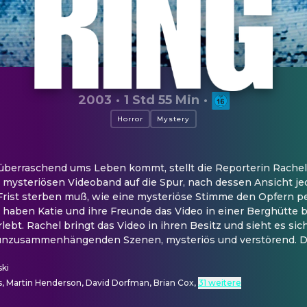
2003
·
1 Std 55 Min
·
Horror
Mystery
e überraschend ums Leben kommt, stellt die Reporterin Rachel 
ysteriösen Videoband auf die Spur, nach dessen Ansicht je
rist sterben muß, wie eine mysteriöse Stimme den Opfern per 
, haben Katie und ihre Freunde das Video in einer Berghütte 
ebt. Rachel bringt das Video in ihren Besitz und sieht es sich
n unzusammenhängenden Szenen, mysteriös und verstörend. 
ski
, Martin Henderson, David Dorfman, Brian Cox
,
31 weitere