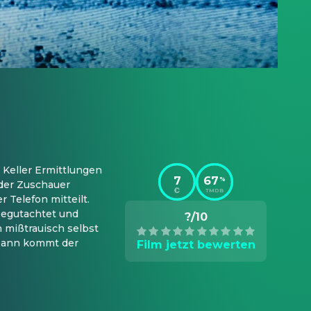
Keller Ermittlungen 
7
67
%
der Zuschauer 
TMDB
Telefon mitteilt. 
begutachtet und 
?/10
 mißtrauisch selbst 
Dann kommt der 
Film jetzt bewerten