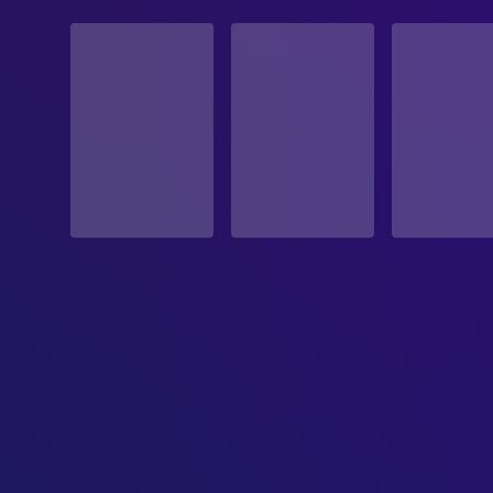
STATUS
Veröffentlicht
ERSCHEINUNGSDATUM
2003-02-13
ORIGINALSPRACHE
Englisch
PRODUKTIONSLAND
Vereinigte Staaten
BUDGET
$48,000,000.00
EINNAHMEN
$249,348,933.00