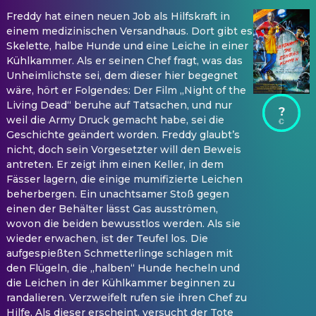
Freddy hat einen neuen Job als Hilfskraft in
einem medizinischen Versandhaus. Dort gibt es
Skelette, halbe Hunde und eine Leiche in einer
Kühlkammer. Als er seinen Chef fragt, was das
Unheimlichste sei, dem dieser hier begegnet
wäre, hört er Folgendes: Der Film „Night of the
Living Dead“ beruhe auf Tatsachen, und nur
?
weil die Army Druck gemacht habe, sei die
Geschichte geändert worden. Freddy glaubt’s
nicht, doch sein Vorgesetzter will den Beweis
antreten. Er zeigt ihm einen Keller, in dem
Fässer lagern, die einige mumifizierte Leichen
beherbergen. Ein unachtsamer Stoß gegen
einen der Behälter lässt Gas ausströmen,
wovon die beiden bewusstlos werden. Als sie
wieder erwachen, ist der Teufel los. Die
aufgespießten Schmetterlinge schlagen mit
den Flügeln, die „halben“ Hunde hecheln und
die Leichen in der Kühlkammer beginnen zu
randalieren. Verzweifelt rufen sie ihren Chef zu
Hilfe. Als dieser erscheint, versucht der Tote