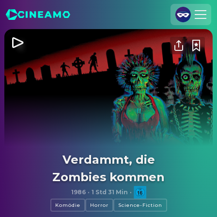
Registrieren
Anmelden
Cineamo für Unternehmen
Kontakt
Impressum
Datenschutzerklärung
Datenschutzeinstellungen
Verdammt, die
Zombies kommen
1986
·
1 Std 31 Min
·
Komödie
Horror
Science-Fiction