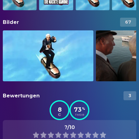
Bilder
67
Bewertungen
3
8
73
%
TMDB
?/10