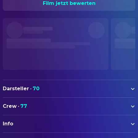
Film jetzt bewerten
Darsteller
·
70
Leslie Nielsen
Frank Drebin
Crew
·
77
Priscilla Presley
Jane Spencer
AUTOREN
Ricardo Montalban
Vincent Ludwig
Info
David Zucker
Drehbuch
George Kennedy
Ed Hocken
Pat Proft
Drehbuch