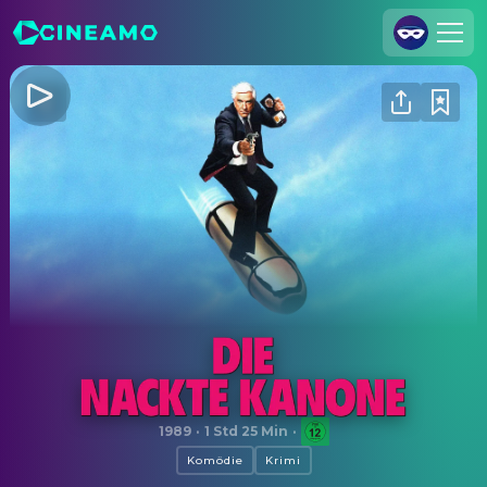
Registrieren
Anmelden
Cineamo für Unternehmen
Kontakt
Impressum
Datenschutzerklärung
Datenschutzeinstellungen
Die nackte Kanone
1989
·
1 Std 25 Min
·
Komödie
Krimi