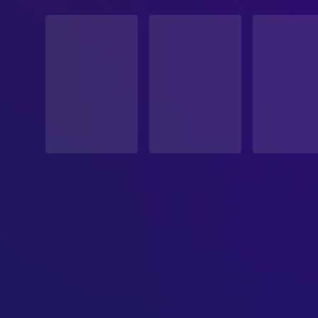
STATUS
Veröffentlicht
ERSCHEINUNGSDATUM
1976-08-19
ORIGINALSPRACHE
Englisch
PRODUKTIONSLAND
Vereinigtes Königreich
BUDGET
$1,500,000.00