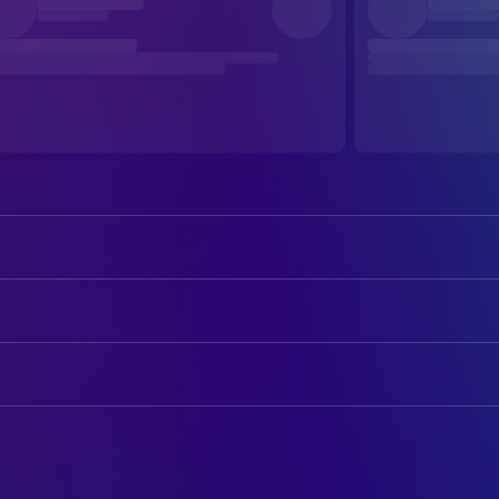
David Bowie
Thomas Jerome Newton
Rip Torn
Nathan Bryce
AUTOREN
Candy Clark
Mary-Lou
Paul Mayersberg
Drehbuch
Tony Mascia
Arthur
Walter Tevis
Novel
Buck Henry
Oliver Farnsworth
Bernie Casey
BELEUCHTUNG
Peters