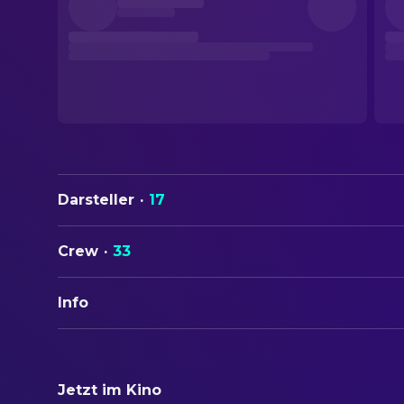
Darsteller
·
17
Crew
·
33
Info
ORIGINALTITEL
The Man Who Fell to Earth
Jetzt im Kino