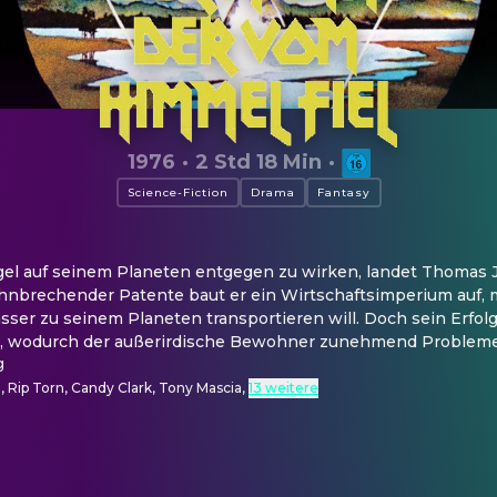
1976
·
2 Std 18 Min
·
Science-Fiction
Drama
Fantasy
 auf seinem Planeten entgegen zu wirken, landet Thomas 
bahnbrechender Patente baut er ein Wirtschaftsimperium auf, m
sser zu seinem Planeten transportieren will. Doch sein Erfolg
t, wodurch der außerirdische Bewohner zunehmend Proble
g
 Rip Torn, Candy Clark, Tony Mascia
,
13 weitere