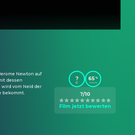
Jerome Newton auf 
?
65
%
it dessen 
TMDB
 wird vom Neid der 
me bekommt.
?/10
Film jetzt bewerten