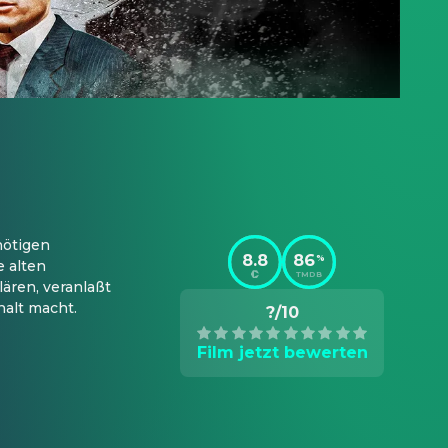
ötigen 
8.8
86
%
 alten 
TMDB
ären, veranlaßt 
halt macht.
?/10
Film jetzt bewerten