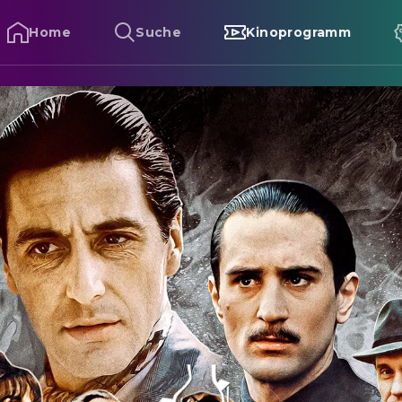
Home
Suche
Kinoprogramm
er Pate - Teil II