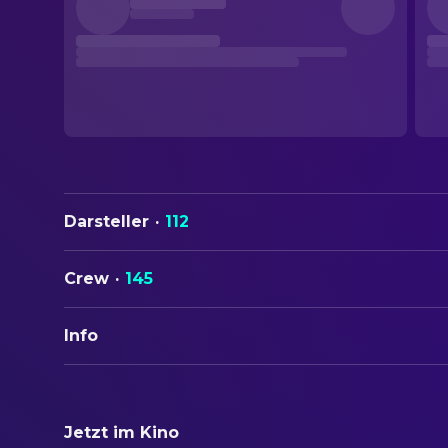
Darsteller
·
112
Crew
·
145
Info
ORIGINALTITEL
The Godfather Part II
Jetzt im Kino