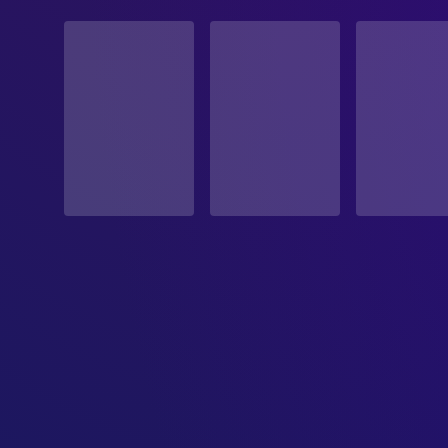
STATUS
Veröffentlicht
ERSCHEINUNGSDATUM
1975-09-25
ORIGINALSPRACHE
Englisch
PRODUKTIONSLAND
Vereinigte Staaten
BUDGET
$13,000,000.00
EINNAHMEN
$102,600,000.00