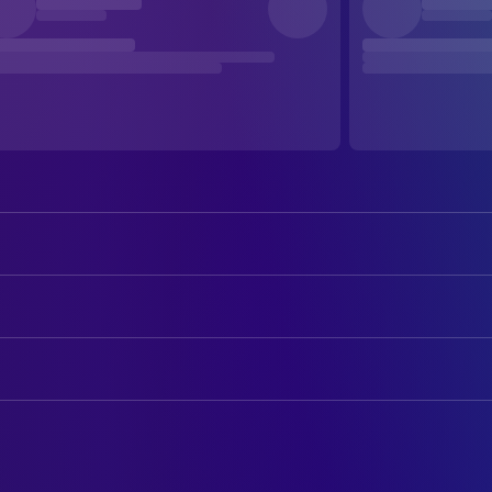
Al Pacino
Don Michael Corleone
Robert Duvall
Tom Hagen
AUTOREN
Diane Keaton
Kay Corleone
Mario Puzo
Drehbuch
Robert De Niro
Vito Corleone
Francis Ford Coppola
Drehbuch
John Cazale
Frederico 'Fredo' Corleone
Mario Puzo
Novel
Talia Shire
Constanzia 'Connie' Corleone