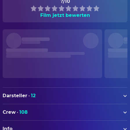
?/10
Film jetzt bewerten
Darsteller
·
12
Jeff Goldblum
Seth Brundle
Crew
·
108
Geena Davis
Veronica Quaife
AUTOREN
John Getz
Stathis Borans
Info