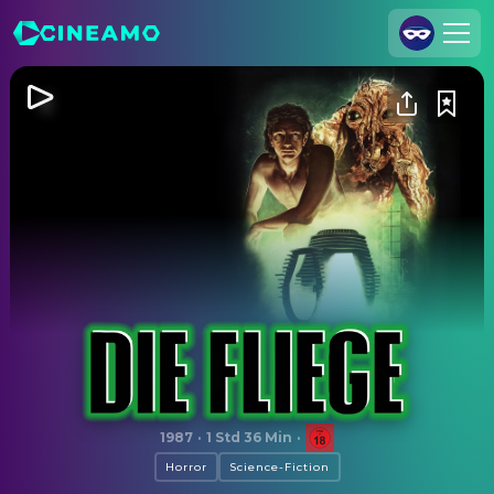
Registrieren
Anmelden
Cineamo für Unternehmen
Kontakt
Impressum
Datenschutzerklärung
Datenschutzeinstellungen
Die Fliege
1987
·
1 Std 36 Min
·
Horror
Science-Fiction