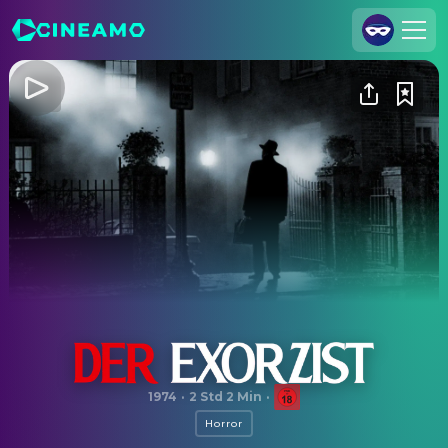
Registrieren
Anmelden
Cineamo für Unternehmen
Kontakt
Impressum
Datenschutzerklärung
Datenschutzeinstellungen
Der Exorzist
1974
·
2 Std 2 Min
·
Horror