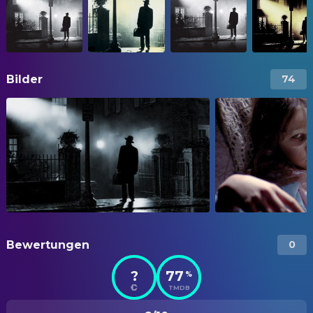
Bilder
74
Bewertungen
0
?
77
%
TMDB