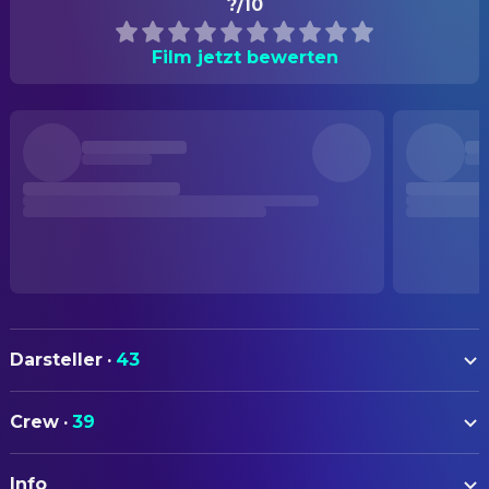
?/10
Film jetzt bewerten
Darsteller
·
43
Ellen Burstyn
Chris MacNeil
Crew
·
39
Linda Blair
Regan MacNeil
AUTOREN
Jason Miller
Father Damien Karras
Info