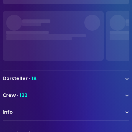
Darsteller
·
18
Shauna Macdonald
Sarah
Crew
·
122
Natalie Mendoza
Juno
AUTOREN
Alex Reid
Beth
Info
Neil Marshall
Drehbuch
Saskia Mulder
Rebecca
ORIGINALTITEL
MyAnna Buring
BELEUCHTUNG
Sam