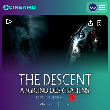
Registrieren
Anmelden
Cineamo für Unternehmen
Kontakt
Impressum
Datenschutzerklärung
Datenschutzeinstellungen
The Descent - Abgrund des Grauens
2005
·
1 Std 39 Min
·
Abenteuer
Horror