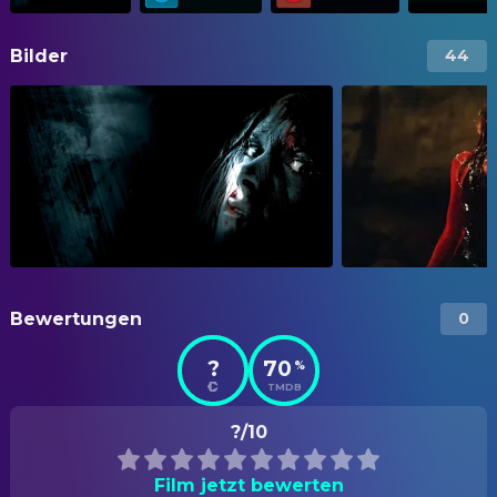
Bilder
44
Bewertungen
0
?
70
%
TMDB
?/10
Film jetzt bewerten