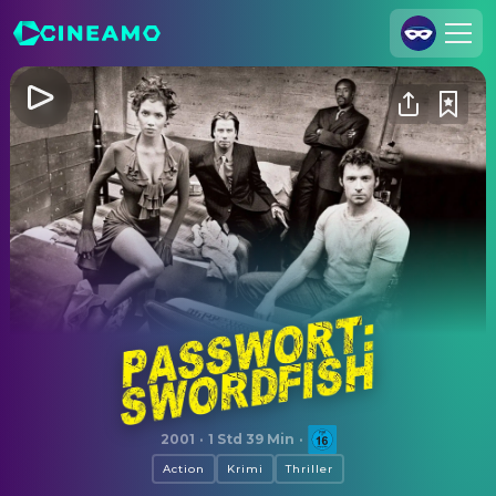
Registrieren
Anmelden
Cineamo für Unternehmen
Kontakt
Impressum
Datenschutzerklärung
Datenschutzeinstellungen
Passwort: Swordfish
2001
·
1 Std 39 Min
·
Action
Krimi
Thriller