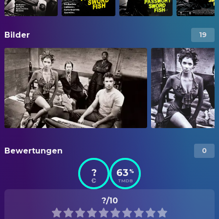
Bilder
19
Bewertungen
0
?
63
%
TMDB
?/10