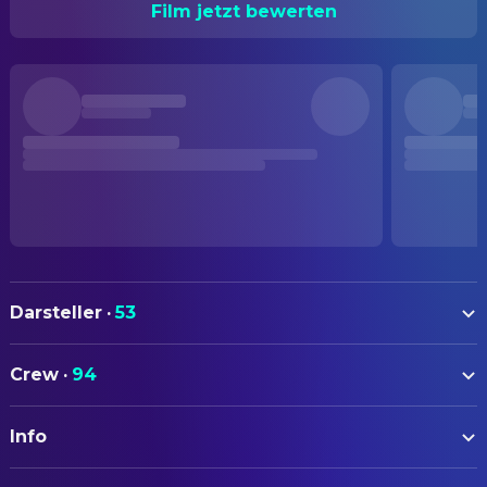
Film jetzt bewerten
Darsteller
·
53
John Travolta
Gabriel
Crew
·
94
Hugh Jackman
Stanley
AUTOREN
Halle Berry
Ginger
Info
Skip Woods
Drehbuch
Don Cheadle
Roberts