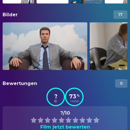
Bilder
17
Bewertungen
0
?
73
%
TMDB
?/10
Film jetzt bewerten