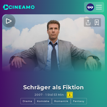
Registrieren
Anmelden
Cineamo für Unternehmen
Kontakt
Impressum
Datenschutzerklärung
Datenschutzeinstellungen
Schräger als Fiktion
2007
·
1 Std 53 Min
·
Drama
Komödie
Romantik
Fantasy