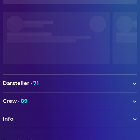
Darsteller
·
71
Will Ferrell
Harold Crick
Crew
·
89
Maggie Gyllenhaal
Ana Pascal
AUTOREN
Dustin Hoffman
Professor Jules Hilbert
Info
Zach Helm
Drehbuch
Emma Thompson
Karen Eiffel
ORIGINALTITEL
Queen Latifah
CREW
Penny Escher