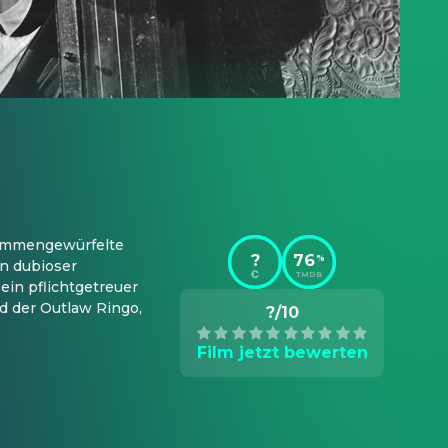
sammengewürfelte 
?
76
%
n dubioser 
TMDB
ein pflichtgetreuer 
d der Outlaw Ringo, 
?/10
Film jetzt bewerten