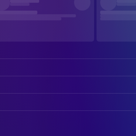
Claire Trevor
Dallas
John Wayne
The Ringo Kid
AUTOREN
George Bancroft
Marshal Curly Wilcox
Dudley Nichols
Drehbuch
Andy Devine
Buck
Ernest Haycox
Original Story
Thomas Mitchell
Doc Josiah Boone
John Carradine
CREW
Hatfield