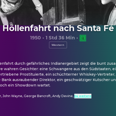
Höllenfahrt nach Santa Fé
1950
·
1 Std 36 Min
·
Western
enfahrt durch gefährliches Indianergebiet zeigt die bunt zu
e wahren Gesichter: eine Schwangere aus den Südstaaten, ei
ertriebene Prostituierte, ein schüchterner Whiskey-Vertreter, 
ne Bank ausraubender Direktor, ein geschwätziger Kutscher un
 noch ein Showdown wartet.
or, John Wayne, George Bancroft, Andy Devine
,
64 weitere