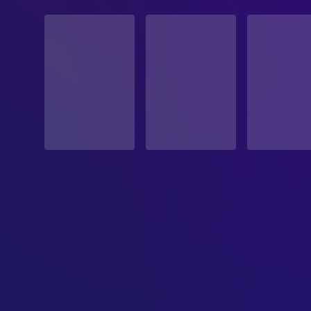
STATUS
Veröffentlicht
ERSCHEINUNGSDATUM
1950-10-13
ORIGINALSPRACHE
Englisch
PRODUKTIONSLAND
Vereinigte Staaten
BUDGET
$531,374.00
EINNAHMEN
$1,103,757.00