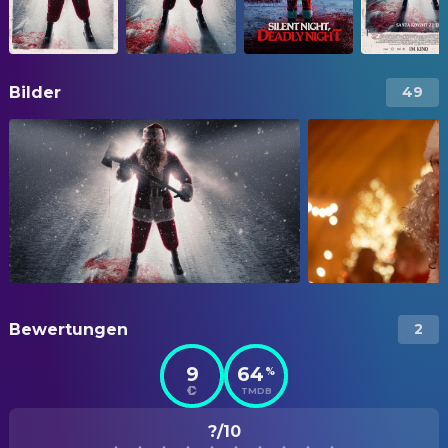
Bilder
49
Bewertungen
2
9
64
%
TMDB
?/10