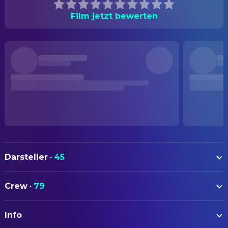
Film jetzt bewerten
Darsteller
·
45
Rohan Campbell
Billy Chapman
Crew
·
79
Ruby Modine
Pamela Sims
AUTOREN
Mark Acheson
Charlie (Shotgun Santa)
Info
Mike P. Nelson
Drehbuch
David Lawrence Brown
Dean Sims