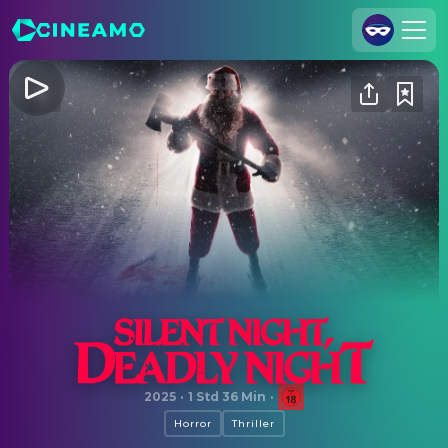
Registrieren
Anmelden
Cineamo für Unternehmen
Kontakt
Impressum
Datenschutzerklärung
Datenschutzeinstellungen
Silent Night, Deadly Night
2025
·
1 Std 36 Min
·
Horror
Thriller