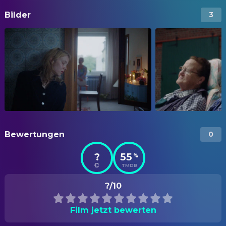
Bilder
3
Bewertungen
0
?
55
%
TMDB
?/10
Film jetzt bewerten