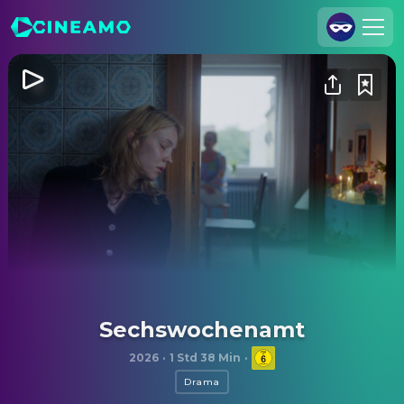
Registrieren
Anmelden
Cineamo für Unternehmen
Kontakt
Impressum
Datenschutzerklärung
Datenschutzeinstellungen
Sechswochenamt
2026
·
1 Std 38 Min
·
Drama