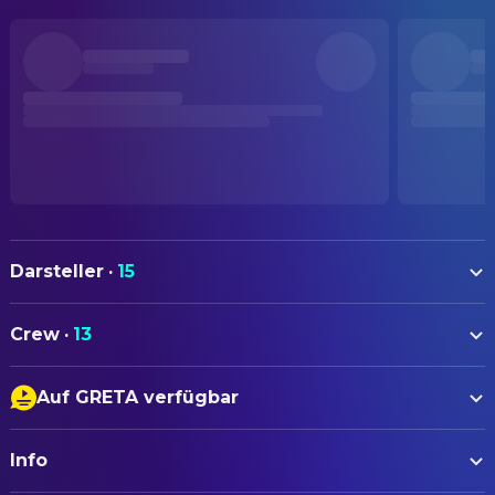
Darsteller
·
15
Magdalena Laubisch
Crew
·
13
Lola Klamroth
AUTOREN
Suzanne Ziellenbach
Auf GRETA verfügbar
Jacqueline Jansen
Drehbuch
Gerta Gormanns
Untertitel
Olga Prokot
FILMMUSIK
Info
Audiodeskription
Bernhard Joest
Filmmusik
Marc Fischer