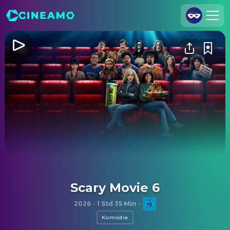
Registrieren
Anmelden
Cineamo für Unternehmen
Kontakt
Impressum
Datenschutzerklärung
Datenschutzeinstellungen
Scary Movie 6
2026
·
1 Std 35 Min
·
Komödie