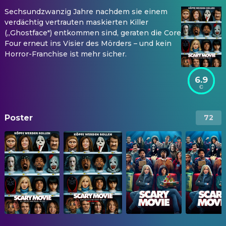
Sechsundzwanzig Jahre nachdem sie einem
verdächtig vertrauten maskierten Killer
(„Ghostface") entkommen sind, geraten die Core
Four erneut ins Visier des Mörders – und kein
Horror-Franchise ist mehr sicher.
6.9
Poster
72