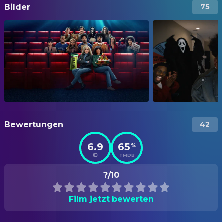
Bilder
75
Bewertungen
42
6.9
65
%
TMDB
?/10
Film jetzt bewerten