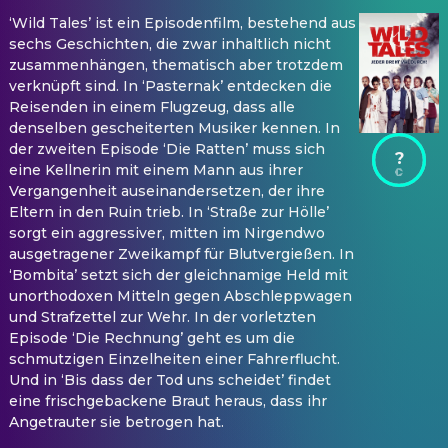
‘Wild Tales’ ist ein Episodenfilm, bestehend aus
sechs Geschichten, die zwar inhaltlich nicht
zusammenhängen, thematisch aber trotzdem
verknüpft sind. In ‘Pasternak’ entdecken die
Reisenden in einem Flugzeug, dass alle
denselben gescheiterten Musiker kennen. In
der zweiten Episode ‘Die Ratten’ muss sich
?
eine Kellnerin mit einem Mann aus ihrer
Vergangenheit auseinandersetzen, der ihre
Eltern in den Ruin trieb. In ‘Straße zur Hölle’
sorgt ein aggressiver, mitten im Nirgendwo
ausgetragener Zweikampf für Blutvergießen. In
‘Bombita’ setzt sich der gleichnamige Held mit
unorthodoxen Mitteln gegen Abschleppwagen
und Strafzettel zur Wehr. In der vorletzten
Episode ‘Die Rechnung’ geht es um die
schmutzigen Einzelheiten einer Fahrerflucht.
Und in ‘Bis dass der Tod uns scheidet’ findet
eine frischgebackene Braut heraus, dass ihr
Angetrauter sie betrogen hat.