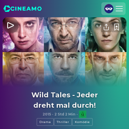
Registrieren
Anmelden
Cineamo für Unternehmen
Kontakt
Impressum
Datenschutzerklärung
Datenschutzeinstellungen
Wild Tales - Jeder
dreht mal durch!
2015
·
2 Std 2 Min
·
Drama
Thriller
Komödie