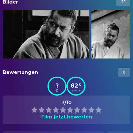
Bilder
21
Bewertungen
0
?
82
%
TMDB
?/10
Film jetzt bewerten