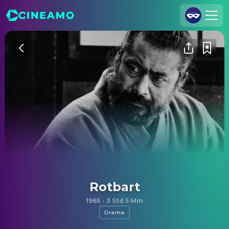
Registrieren
Anmelden
Cineamo für Unternehmen
Kontakt
Impressum
Datenschutzerklärung
Datenschutzeinstellungen
Rotbart
1965
·
3 Std 5 Min
Drama