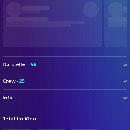
Darsteller
·
56
Toshirō Mifune
Dr. Kyojio Niide ("Red Beard")
Crew
·
25
Yūzō Kayama
Dr. Noboru Yasumoto
AUTOREN
Tsutomu Yamazaki
Sahachi
Info
Ryuzo Kikushima
Drehbuch
Reiko Dan
Osugi
Akira Kurosawa
Drehbuch
ORIGINALTITEL
Miyuki Kuwano
Onaka
Jetzt im Kino
赤ひげ
Hideo Oguni
Drehbuch
Kyōko Kagawa
Madwoman ("The Mantis")
Masato Ide
Drehbuch