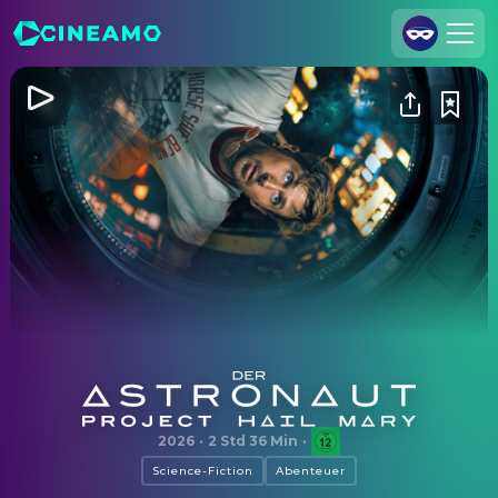
Registrieren
Anmelden
Cineamo für Unternehmen
Kontakt
Impressum
Datenschutzerklärung
Datenschutzeinstellungen
Der Astronaut – Project Hail Mary
2026
·
2 Std 36 Min
·
Science-Fiction
Abenteuer