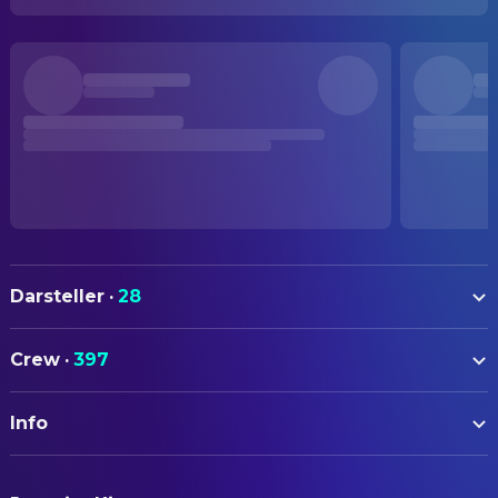
Darsteller
·
28
Ryan Gosling
Ryland Grace
Crew
·
397
Sandra Hüller
Eva Stratt
AUTOREN
James Ortiz
Rocky (voice)
Info
Drew Goddard
Drehbuch
Lionel Boyce
Carl
Richard Phelan
Head of Story
ORIGINALTITEL
Milana Vayntrub
Olesya Ilyukhina