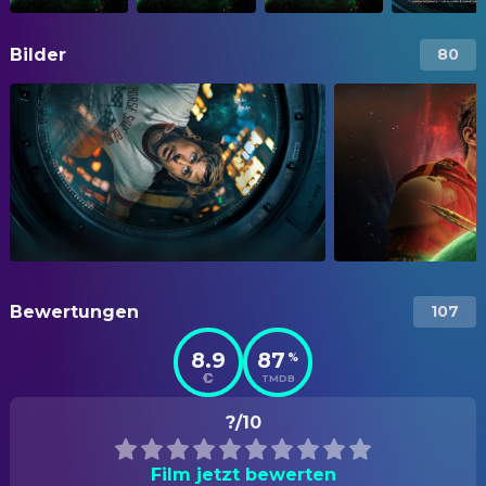
Bilder
80
Bewertungen
107
8.9
87
%
TMDB
?/10
Film jetzt bewerten