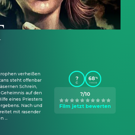
trophen verheißen 
?
68
%
ans steht offenbar 
TMDB
äsernen Schrein, 
 Geheimnis auf den 
?/10
lfe eines Priesters 
ergebens. Nach und 
Film jetzt bewerten
eitet mit rasender 
 ...