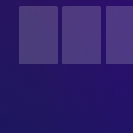
STATUS
Veröffentlicht
ERSCHEINUNGSDATUM
1988-05-04
ORIGINALSPRACHE
Englisch
PRODUKTIONSLAND
Vereinigte Staaten
BUDGET
$3,000,000.00
EINNAHMEN
$14,182,492.00