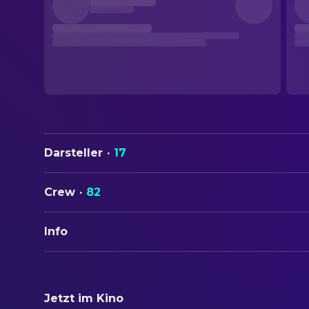
Darsteller
·
17
Crew
·
82
Info
ORIGINALTITEL
Prince of Darkness
Jetzt im Kino