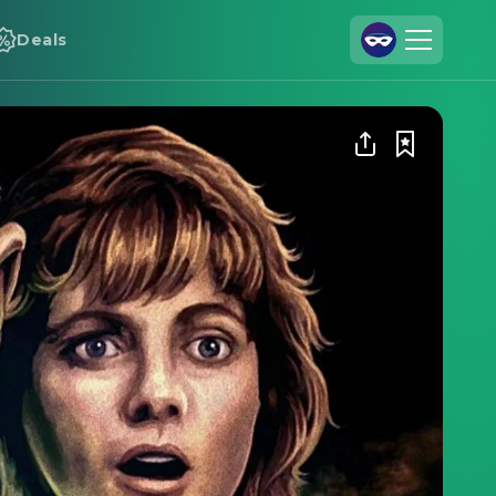
Deals
Registrieren
Anmelden
Cineamo für Unternehmen
Kontakt
Impressum
Datenschutzerklärung
Datenschutzeinstellungen