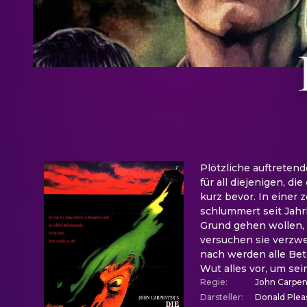
Plötzliche auftreten
für all diejenigen, d
kurz bevor. In einer 
schlummert seit Jahr
Grund gehen wollen, e
versuchen sie verzwe
nach werden alle Bete
Wut alles vor, um sei
Regie
:
John Carpen
Darsteller
:
Donald Plea