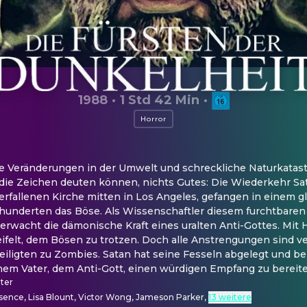
1988
·
1 Std 42 Min
·
Horror
de Veränderungen in der Umwelt und schreckliche Naturkatas
ie die Zeichen deuten können, nichts Gutes: Die Wiederkehr Sat
zerfallenen Kirche mitten in Los Angeles, gefangen in einem gl
hunderten das Böse. Als Wissenschaftler diesem furchtbaren
rwacht die dämonische Kraft eines uralten Anti-Gottes. Mit Hi
ifelt, dem Bösen zu trotzen. Doch alle Anstrengungen sind v
iligten zu Zombies. Satan hat seine Fesseln abgelegt und ber
nem Vater, dem Anti-Gott, einen würdigen Empfang zu bereiten
ter
sence, Lisa Blount, Victor Wong, Jameson Parker
,
13 weitere