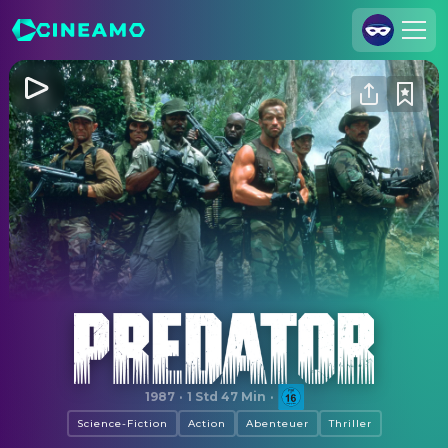
Registrieren
Anmelden
Cineamo für Unternehmen
Kontakt
Impressum
Datenschutzerklärung
Datenschutzeinstellungen
Predator
1987
·
1 Std 47 Min
·
Science-Fiction
Action
Abenteuer
Thriller