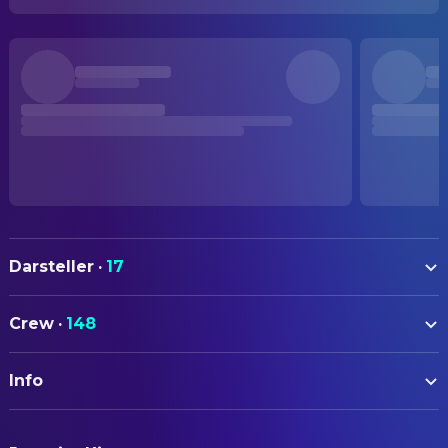
Darsteller
·
17
Arnold Schwarzenegger
Major Alan "Dutch" Schaefer
Crew
·
148
Carl Weathers
Al Dillon
AUTOREN
Kevin Peter Hall
The Predator / Helicopter Pilot
Info
Jim Thomas
Drehbuch
Elpidia Carrillo
Anna Gonsalves
John Thomas
Drehbuch
ORIGINALTITEL
Bill Duke
Mac Eliot