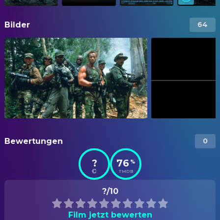
Bilder
64
Bewertungen
0
?
76
%
TMDB
?/10
Film jetzt bewerten