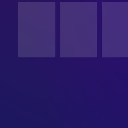
Veröffentlicht
ERSCHEINUNGSDATUM
1968-05-09
ORIGINALSPRACHE
Polnisch
PRODUKTIONSLAND
Polen