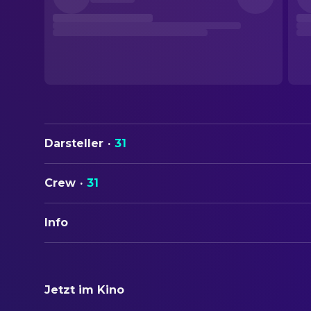
Darsteller
·
31
Crew
·
31
Info
ORIGINALTITEL
Popiół i diament
Jetzt im Kino
STATUS