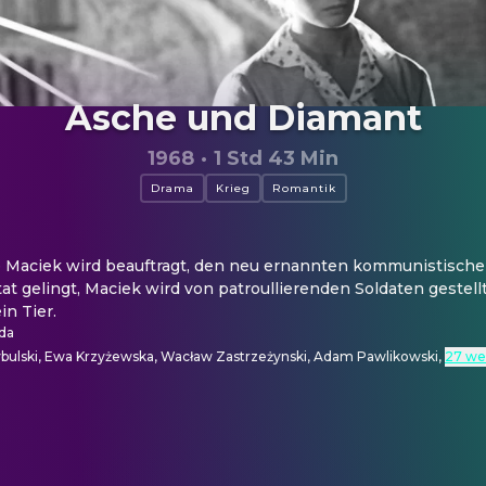
Asche und Diamant
1968
·
1 Std 43 Min
Drama
Krieg
Romantik
ge Maciek wird beauftragt, den neu ernannten kommunistischen
t gelingt, Maciek wird von patroullierenden Soldaten gestellt
in Tier.
da
bulski, Ewa Krzyżewska, Wacław Zastrzeżynski, Adam Pawlikowski
,
27 we