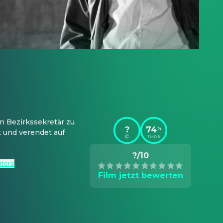
 Bezirkssekretär zu 
?
74
%
 und verendet auf 
TMDB
?/10
itere
Film jetzt bewerten