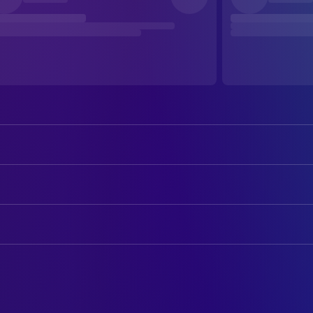
Zbigniew Cybulski
Maciek Chełmicki
Ewa Krzyżewska
Krystyna Rozbicka
AUTOREN
Wacław Zastrzeżynski
Szczuka
Jerzy Andrzejewski
Drehbuch
Adam Pawlikowski
Andrzej Kossecki
Andrzej Wajda
Drehbuch
Bogumił Kobiela
Drewnowski
Jerzy Andrzejewski
Novel
Jan Ciecierski
Porter
Stanisław Milski
FILMMUSIK
Pieniążek