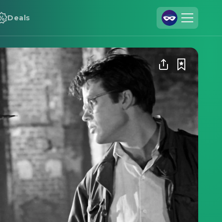
Deals
Registrieren
Anmelden
Cineamo für Unternehmen
Kontakt
Impressum
Datenschutzerklärung
Datenschutzeinstellungen