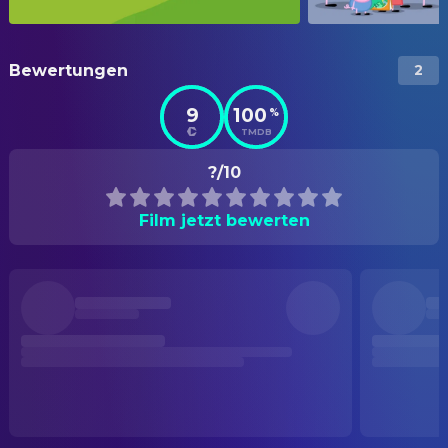
Bewertungen
2
9
100
%
TMDB
?/10
Film jetzt bewerten