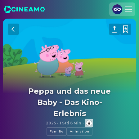
Registrieren
Anmelden
Cineamo für Unternehmen
Kontakt
Impressum
Datenschutzerklärung
Peppa und das neue
Datenschutzeinstellungen
Baby - Das Kino-
Erlebnis
2025
·
1 Std 6 Min
·
Familie
Animation