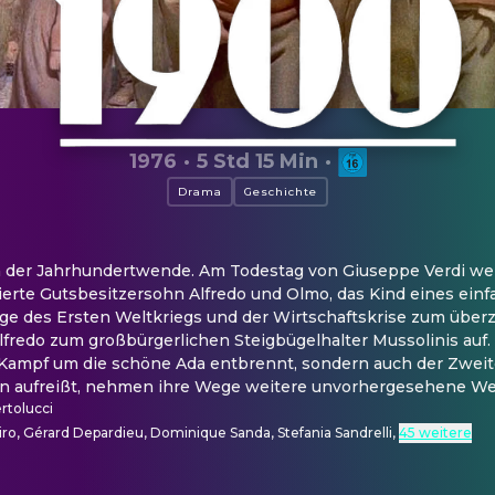
1976
·
5 Std 15 Min
·
Drama
Geschichte
ch der Jahrhundertwende. Am Todestag von Giuseppe Verdi we
ierte Gutsbesitzersohn Alfredo und Olmo, das Kind eines einf
 des Ersten Weltkriegs und der Wirtschaftskrise zum überze
lfredo zum großbürgerlichen Steigbügelhalter Mussolinis auf.
 Kampf um die schöne Ada entbrennt, sondern auch der Zweite
n aufreißt, nehmen ihre Wege weitere unvorhergesehene We
rtolucci
ro, Gérard Depardieu, Dominique Sanda, Stefania Sandrelli
,
45 weitere