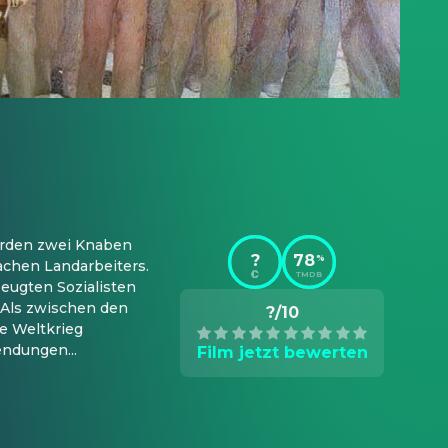
rden zwei Knaben 
?
78
%
achen Landarbeiters. 
TMDB
ugten Sozialisten 
 Als zwischen den 
?/10
 Weltkrieg 
ndungen...
Film jetzt bewerten