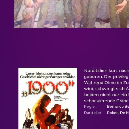
Norditalien kurz na
geboren: Der privileg
Während Olmo im Zuge
wird, schwingt sich A
beiden nicht nur ein
schockierende Gräbe
Regie
:
Bernardo Be
Darsteller
:
Robert De Ni