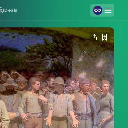
Deals
Registrieren
Anmelden
Cineamo für Unternehmen
Kontakt
Impressum
Datenschutzerklärung
Datenschutzeinstellungen