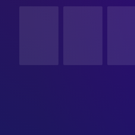
STATUS
Veröffentlicht
ERSCHEINUNGSDATUM
1976-10-21
ORIGINALSPRACHE
Italienisch
PRODUKTIONSLAND
Frankreich, Deutschland, Italien
BUDGET
$9,000,000.00