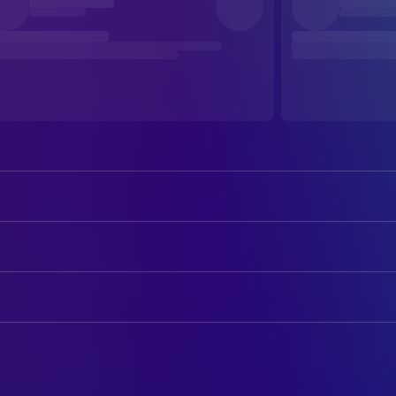
Robert De Niro
Alfredo Berlinghieri
Gérard Depardieu
Olmo Dalcò
AUTOREN
Dominique Sanda
Ada Fiestri Paulhan
Franco Arcalli
Drehbuch
Stefania Sandrelli
Anita Foschi
Giuseppe Bertolucci
Drehbuch
Donald Sutherland
Attila Mellanchini
Bernardo Bertolucci
Drehbuch
Burt Lancaster
Alfredo Berlinghieri the Elder